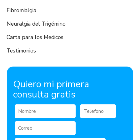
Fibromialgia
Neuralgia del Trigémino
Carta para los Médicos
Testimonios
Quiero mi primera
consulta gratis
Nombre
Teléfono
Correo
electrónico