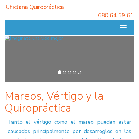
Chiclana Quiropráctica
680 64 69 61
Inicio
Toggle
navigat
Mareos, Vértigo y la
Quiropráctica
Tanto el vértigo como el mareo pueden estar
causados principalmente por desarreglos en las