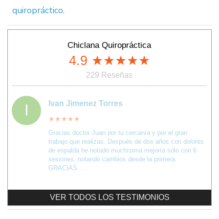
quiropráctico.
Chiclana Quiropráctica
4.9
★★★★★
229 Reseñas
Ivan Jimenez Torres
I
★★★★★
Gracias doctor Juan por tu cercanía y por el gran
trabajo que realizas. Después de dos años con dolores
de espalda he notado muchísima mejoría sólo con 6
sesiones, notando cambios desde la primera.
GRACIAS. …
VER TODOS LOS TESTIMONIOS